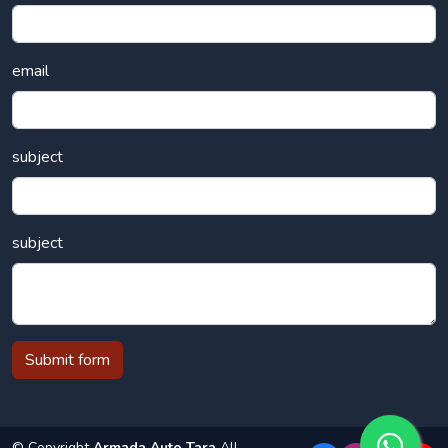
email
subject
subject
Submit form
© Copyright
Armada Auto Tara
All